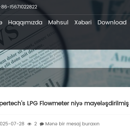
+86-15671022822
ə
Haqqımızda
Məhsul
Xəbəri
Download
pertech's LPG Flowmeter niyə mayeləşdirilmiş
025-07-28
2
Mənə bir mesaj buraxın