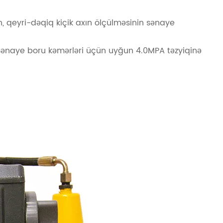
un, qeyri-dəqiq kiçik axın ölçülməsinin sənaye
və sənaye boru kəmərləri üçün uyğun 4.0MPA təzyiqinə