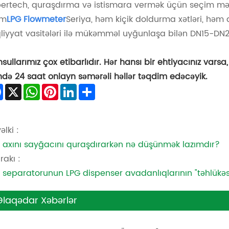
ertech, quraşdırma və istismara vermək üçün seçim məsl
im
LPG Flowmeter
Seriya, həm kiçik doldurma xətləri, həm
liyyat vasitələri ilə mükəmməl uyğunlaşa bilən DN15-DN2
sullarımız çox etibarlıdır. Hər hansı bir ehtiyacınız varsa
də 24 saat onlayn səmərəli həllər təqdim edəcəyik.
Facebook
X
WhatsApp
Pinterest
LinkedIn
Share
əlki :
 axını sayğacını quraşdırarkən nə düşünmək lazımdır?
rakı :
 separatorunun LPG dispenser avadanlıqlarının "təhlükəs
Əlaqədar Xəbərlər