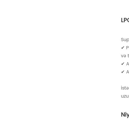
LP
Sup
✔ P
və 
✔ A
✔ A
İst
uzu
Ni