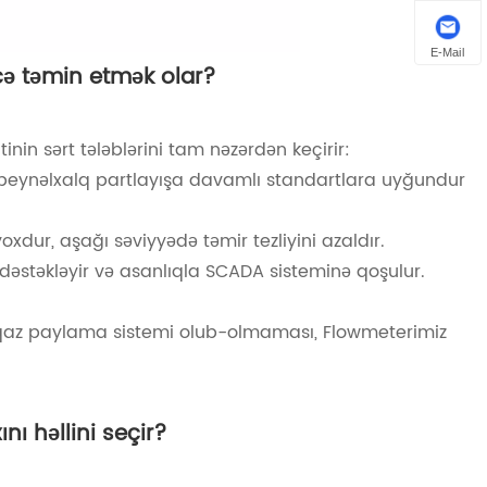
E-Mail
cə təmin etmək olar?
in sərt tələblərini tam nəzərdən keçirir:
i beynəlxalq partlayışa davamlı standartlara uyğundur
xdur, aşağı səviyyədə təmir tezliyini azaldır.
i dəstəkləyir və asanlıqla SCADA sisteminə qoşulur.
 qaz paylama sistemi olub-olmaması, Flowmeterimiz
nı həllini seçir?