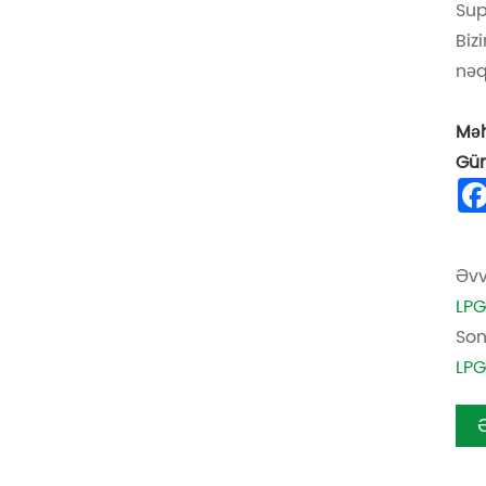
Sup
Biz
nəq
Məh
Gün
Əvv
LPG
Son
LPG