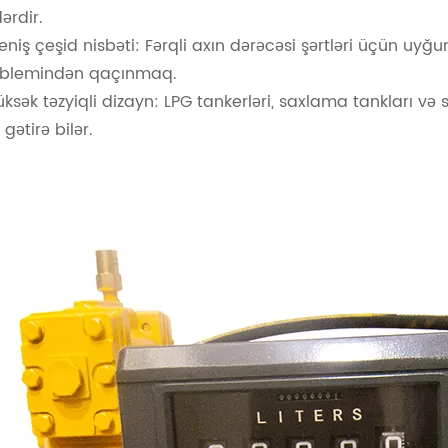
ərdir.
eniş çeşid nisbəti: Fərqli axın dərəcəsi şərtləri üçün uyğ
blemindən qaçınmaq.
üksək təzyiqli dizayn: LPG tankerləri, saxlama tankları 
 gətirə bilər.