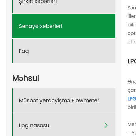
Şirkət xəbərləri
Sən
ill
bili
Sənaye xəbərləri
opt
etm
Faq
LP
Məhsul
Ənə
çat
LPG
Müsbət yerdəyişmə Flowmeter
bir
Məh
Lpg nasosu

- Y