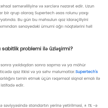
hsal səmərəliliyinə və xərclərə nəzarət edir. Uzun
kar bir qrup olaraq Supertech əsas rolunu yaxşı
yyatında. Bu gün bu məhsulun qaz idarəçiliyini
ımından sənayedəki ümumi ağrı nöqtələrini həll
sabitlik problemi ilə üzləşirmi?
n sonra yıxıldıqdan sonra sapma və ya möhür
icədə qaz itkisi və ya səhv məlumatlar.
Supertech's
ibarlılığını təmin etmək üçün rəqəmsal siqnal emalı ilə
istifadə edir.
ə səviyyəsində standartın yerinə yetirilməsi, ± 1% -ə