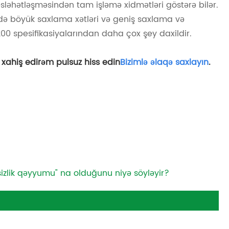
əhətləşməsindən tam işləmə xidmətləri göstərə bilər.
 də böyük saxlama xətləri və geniş saxlama və
00 spesifikasiyalarından daha çox şey daxildir.
, xahiş edirəm pulsuz hiss edin
Bizimlə əlaqə saxlayın
.
izlik qəyyumu" na olduğunu niyə söyləyir?