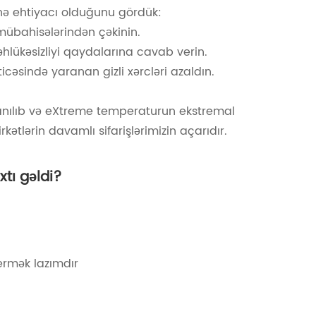
nə ehtiyacı olduğunu gördük:
 mübahisələrindən çəkinin.
əhlükəsizliyi qaydalarına cavab verin.
cəsində yaranan gizli xərcləri azaldın.
oxlanılıb və eXtreme temperaturun ekstremal
ətlərin davamlı sifarişlərimizin açarıdır.
xtı gəldi?
ermək lazımdır