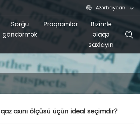
Azərbaycan

Sorğu
Proqramlar
Bizimlə
göndərmək
əlaqə
saxlayın
 qaz axını ölçüsü üçün ideal seçimdir?