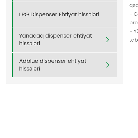
qəd
- G
LPG Dispenser Ehtiyat hissələri
pro
- Y
Yanacaq dispenser ehtiyat
tab

hissələri
Adblue dispenser ehtiyat

hissələri