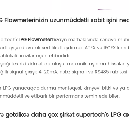
G Flowmeterinizin uzunmüddətli sabit işini ne
ertech's
LPG Flowmeter
Dizayn mərhələsində sənaye mühitin
artlayışa davamlı sertifikatlaşdırma: ATEX və IECEX kim
təhlükəli ərazilər üçün etibarlıdır.
şağı texniki xidmət quruluşu: mexaniki aşınma hissələri yo
ğıllı siqnal çıxışı: 4-20mA, nəbz siqnalı və RS485 rabitəs
ər LPG yanacaqdoldurma məntəqəsi, kimyəvi bitki və ya
nmüddətli və etibarlı bir performans təmin edə bilər.
yə getdikcə daha çox şirkət supertech's LPG axı