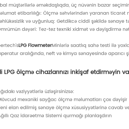
bal müştərilərlə əməkdaşlıqda, üç nüvənin bazar seçimi
Məlumat etibarlılığı: Ölçmə səhvlərindən yaranan ticarət
Təhlükəsizlik və uyğunluq: Getdikcə ciddi şəkildə sənaye t
Ömrümün dəyəri: Tez-tez texniki xidmət və dəyişdirmə nəti
ertech's
LPG Flowmeter
Minlərlə saatlıq sahə testi ilə y
peratur aralığında, neft və kimya sənayesində aparıcı şirk
di LPG ölçmə cihazlarınızı inkişaf etdirməyin va
ğıdakı vəziyyətlərlə üzləşirsinizsə:
Mövcud mexaniki sayğac ölçmə məlumatları çox dəyişir
Yeni elan edilmiş sənaye ölçmə xüsusiyyətlərinə cavab v
Ağıllı Qaz İdarəetmə Sistemi qurmağı planlaşdırın