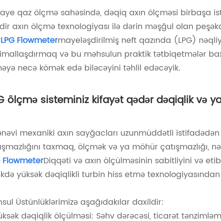
aye qaz ölçmə sahəsində, dəqiq axın ölçməsi birbaşa iste
ərdir axın ölçmə texnologiyası ilə dərin məşğul olan peşə
r
LPG Flowmeter
mayeləşdirilmiş neft qazında (LPG) nəqli
imallaşdırmaq və bu məhsulun praktik tətbiqetmələr bax
əyə necə kömək edə biləcəyini təhlil edəcəyik.
G ölçmə sisteminiz kifayət qədər dəqiqlik və ya 
nəvi mexaniki axın sayğacları uzunmüddətli istifadədə
ışmazlığını taxmaq, ölçmək və ya möhür çatışmazlığı, nət
 Flowmeter
Diqqəti və axın ölçülməsinin sabitliyini və et
likdə yüksək dəqiqlikli turbin hiss etmə texnologiyasından 
sul Üstünlüklərimizə aşağıdakılar daxildir:
üksək dəqiqlik ölçülməsi: Səhv dərəcəsi, ticarət tənzimləm