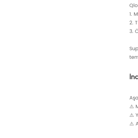
Qlo
1. 
2. 
3. 
Sup
tem
İn
Aşa
⚠️ 
⚠️ 
⚠️ 