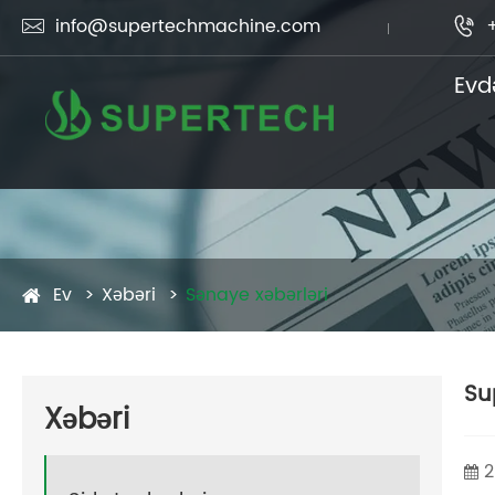
info@supertechmachine.com


Evd
Ev
Xəbəri
Sənaye xəbərləri
Su
Xəbəri
2