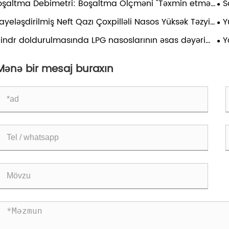
oşaltma Debimetri: Boşaltma Ölçməni "Təxmin etmə
S
ründən" kənara çıxarmaq
LPG
yeləşdirilmiş Neft Qazı Çoxpilləli Nasos Yüksək Təzyiq
Y
nsferi Tələblərinə Necə cavab verir?
va
ilindr doldurulmasında LPG nasoslarının əsas dəyəri
Y
ətbiqi təhlili
Əv
Mənə bir mesaj buraxın