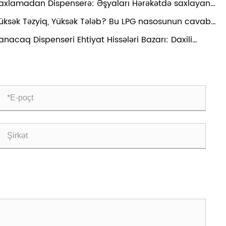
axlamadan Dispenserə: Əşyaları Hərəkətdə saxlayan
 çoxpilləli nasos
üksək Təzyiq, Yüksək Tələb? Bu LPG nasosunun cavabı
r
anacaq Dispenseri Ehtiyat Hissələri Bazarı: Daxili
əzetmə Yeni Böyümə İzləyir