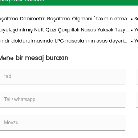
oşaltma Debimetri: Boşaltma Ölçməni "Təxmin etmə
S
ründən" kənara çıxarmaq
LPG
yeləşdirilmiş Neft Qazı Çoxpilləli Nasos Yüksək Təzyiq
Y
nsferi Tələblərinə Necə cavab verir?
va
ilindr doldurulmasında LPG nasoslarının əsas dəyəri
Y
ətbiqi təhlili
Əv
Mənə bir mesaj buraxın