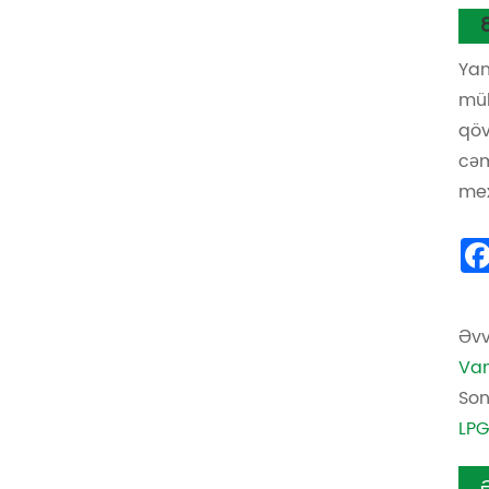
Yan
müh
qöv
cəm
mex
Əvv
Van
Son
LPG