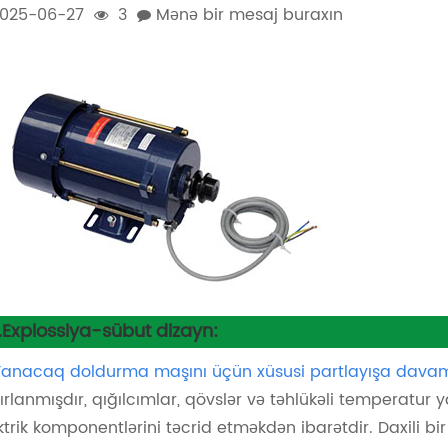
025-06-27
3
Mənə bir mesaj buraxın
1.Explossiya-sübut dizayn:
Yanacaq doldurma maşını üçün xüsusi partlayışa davam
ırlanmışdır, qığılcımlar, qövslər və təhlükəli temperatur 
ktrik komponentlərini təcrid etməkdən ibarətdir. Daxili bir