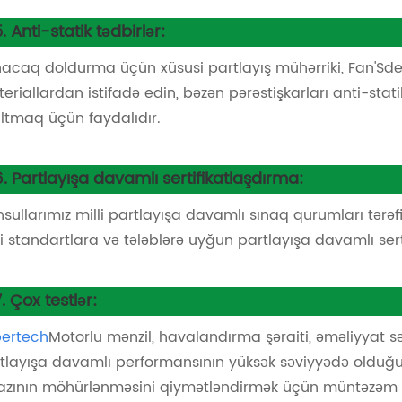
5. Anti-statik tədbirlər:
acaq doldurma üçün xüsusi partlayış mühərriki, Fan'Sdes
eriallardan istifadə edin, bəzən pərəstişkarları anti-statik pl
ltmaq üçün faydalıdır.
6. Partlayışa davamlı sertifikatlaşdırma:
sullarımız milli partlayışa davamlı sınaq qurumları tər
li standartlara və tələblərə uyğun partlayışa davamlı serti
7. Çox testlər:
ertech
Motorlu mənzil, havalandırma şəraiti, əməliyyat s
tlayışa davamlı performansının yüksək səviyyədə olduğunu
azının möhürlənməsini qiymətləndirmək üçün müntəzəm 