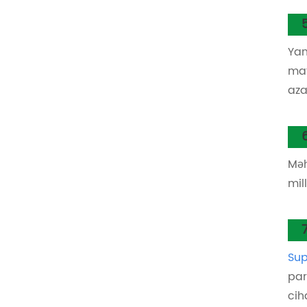
Yan
mat
aza
Məh
mil
Sup
par
cih