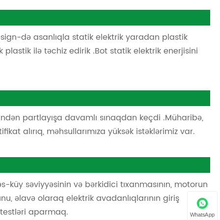
ign-də asanlıqla statik elektrik yaradan plastik
astik ilə təchiz edirik .Bot ​​statik elektrik enerjisini
əfindən partlayışa davamlı sınaqdan keçdi .Müharibə,
fikat alırıq, məhsullarımıza yüksək istəklərimiz var.
əs-küy səviyyəsinin və bərkidici tıxanmasının, motorun
, əlavə olaraq elektrik avadanlıqlarının giriş
testləri aparmaq.
WhatsApp