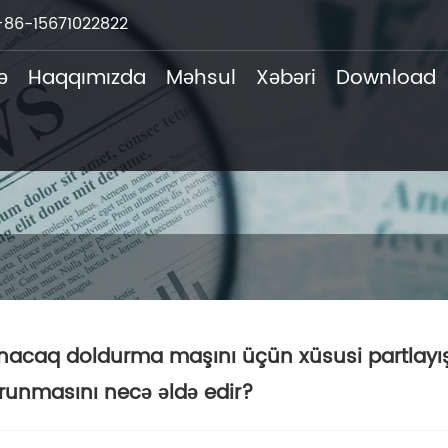
+86-15671022822
ə
Haqqımızda
Məhsul
Xəbəri
Download
nacaq doldurma maşını üçün xüsusi partlayı
runmasını necə əldə edir?