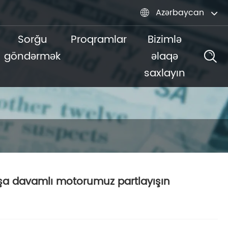
Azərbaycan

Sorğu
Proqramlar
Bizimlə
göndərmək
əlaqə
saxlayın
şa davamlı motorumuz partlayışın