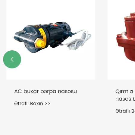

AC buxar bərpa nasosu
Qırmızı
nasos b
Ətraflı Baxın >>
Ətraflı 