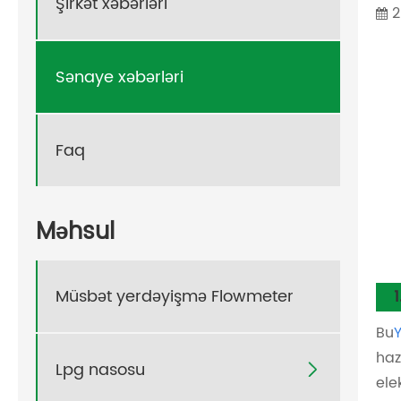
Şirkət xəbərləri
2
Sənaye xəbərləri
Faq
Məhsul
Müsbət yerdəyişmə Flowmeter
Bu
haz
Lpg nasosu

ele