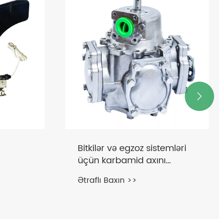

Bitkilər və egzoz sistemləri
üçün karbamid axını
ölçənlər
Ətraflı Baxın >>