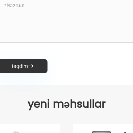
təqdim

yeni məhsullar