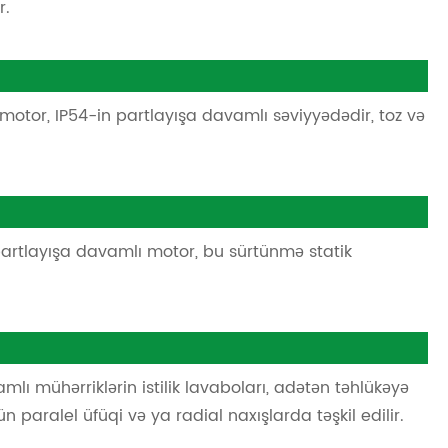
r.
tor, IP54-in partlayışa davamlı səviyyədədir, toz və
partlayışa davamlı motor, bu sürtünmə statik
.
lı mühərriklərin istilik lavaboları, adətən təhlükəyə
paralel üfüqi və ya radial naxışlarda təşkil edilir.