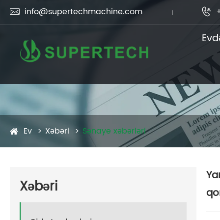
info@supertechmachine.com


Evd
Ev
Xəbəri
Sənaye xəbərləri
Ya
Xəbəri
qo