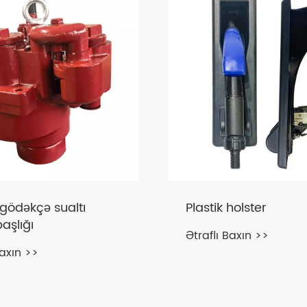
 gödəkçə sualtı
Plastik holster
aşlığı
Ətraflı Baxın >>
Baxın >>