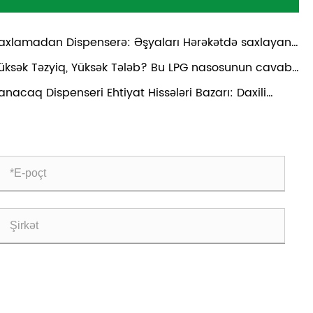
axlamadan Dispenserə: Əşyaları Hərəkətdə saxlayan
 çoxpilləli nasos
üksək Təzyiq, Yüksək Tələb? Bu LPG nasosunun cavabı
r
anacaq Dispenseri Ehtiyat Hissələri Bazarı: Daxili
əzetmə Yeni Böyümə İzləyir