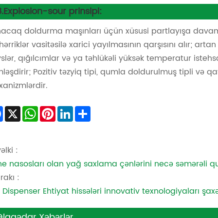
8.Explosion-sour prinsipi:
acaq doldurma maşınları üçün xüsusi partlayışa davamlı 
ərriklər vasitəsilə xarici yayılmasının qarşısını alır; artan 
slər, qığılcımlar və ya təhlükəli yüksək temperatur isteh
ləşdirir; Pozitiv təzyiq tipi, qumla doldurulmuş tipli və q
anizmlərdir.
Facebook
X
WhatsApp
Pinterest
LinkedIn
Share
əlki :
e nasosları olan yağ saxlama çənlərini necə səmərəli 
rakı :
 Dispenser Ehtiyat hissələri innovativ texnologiyaları şaxəl
Əlaqədar Xəbərlər