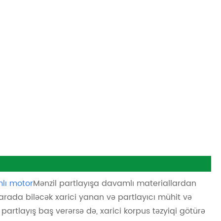
lı motor
Mənzil partlayışa davamlı materiallardan
yarada biləcək xarici yanan və partlayıcı mühit və
 partlayış baş verərsə də, xarici korpus təzyiqi götürə