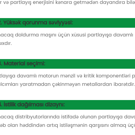
ər və partlayış enerjisini kənara getmədən dayandıra bilə
2. Yüksək qorunma səviyyəsi:
acaq doldurma maşını üçün xüsusi partlayışa davamlı mo
ıxdır.
3. Material seçimi:
tlayışa davamlı motorun mənzil və kritik komponentləri 
ılcımları yaratmadan çəkinməyən metallardan ibarətdir
4. İstilik dağılması dizaynı:
acaq distribyutorlarında istifadə olunan partlayışa davam
əb olan həddindən artıq istiləşmənin qarşısını almaq üçün 