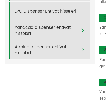
bil
LPG Dispenser Ehtiyat hissələri
Yanacaq dispenser ehtiyat
Yan

hissələri
su s
Adblue dispenser ehtiyat

hissələri
Par
qığ
Yan
səb