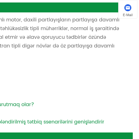
E-Mail
motor, daxili partlayışların partlayışa davamlı
təhlükəsizlik tipli mühərriklər, normal iş şəraitində
sal etmir və əlavə qoruyucu tədbirlər özündə
atran tipli digər növlər də öz partlayışa davamlı
qurutmaq olar?
əndirilmiş tətbiq ssenarilərini genişləndirir