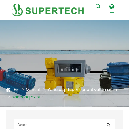


Ev
Məhsul
Yanacaq dispenser ehtiyat hissələri
Yanacaq axını