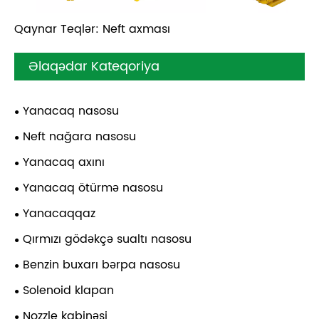
Qaynar Teqlər: Neft axması
Əlaqədar Kateqoriya
Yanacaq nasosu
Neft nağara nasosu
Yanacaq axını
Yanacaq ötürmə nasosu
Yanacaqqaz
Qırmızı gödəkçə sualtı nasosu
Benzin buxarı bərpa nasosu
Solenoid klapan
Nozzle kabinəsi