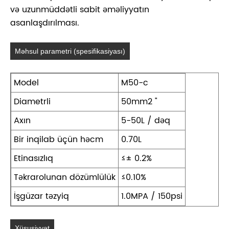
və uzunmüddətli sabit əməliyyatın
asanlaşdırılması.
Məhsul parametri (spesifikasiyası)
Model
M50-c
Diametrli
50mm2 "
Axın
5-50L / dəq
Bir inqilab üçün həcm
0.70L
Etinasızlıq
≤± 0.2%
Təkrarolunan dözümlülük
≤0.10%
İşgüzar təzyiq
1.0MPA / 150psi
Xüsusiyyət