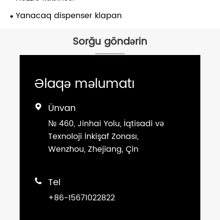
Yanacaq dispenser klapan
Sorğu göndərin
Əlaqə məlumatı
Ünvan

№ 460, Jinhai Yolu, İqtisadi və
Texnoloji İnkişaf Zonası,
Wenzhou, Zhejiang, Çin
Tel

+86-15671022822