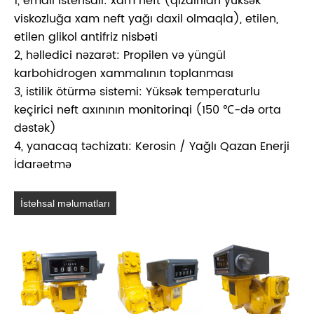
1, emalı istehsalı: xam neft (qızdırılan yüksək
viskozluğa xam neft yağı daxil olmaqla), etilen,
etilen glikol antifriz nisbəti
2, həlledici nəzarət: Propilen və yüngül
karbohidrogen xammalının toplanması
3, istilik ötürmə sistemi: Yüksək temperaturlu
keçirici neft axınının monitorinqi (150 ℃-də orta
dəstək)
4, yanacaq təchizatı: Kerosin / Yağlı Qazan Enerji
İdarəetmə
İstehsal məlumatları