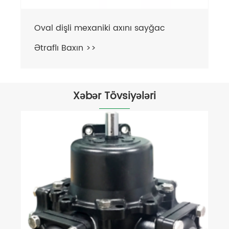
Oval dişli mexaniki axını sayğac
Ətraflı Baxın >>
Xəbər Tövsiyələri