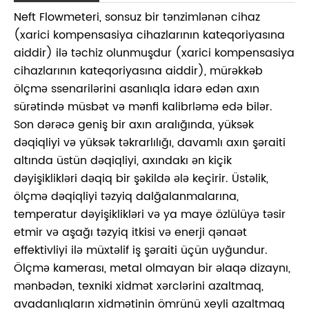
Neft Flowmeteri, sonsuz bir tənzimlənən cihaz
(xarici kompensasiya cihazlarının kateqoriyasına
aiddir) ilə təchiz olunmuşdur (xarici kompensasiya
cihazlarının kateqoriyasına aiddir), mürəkkəb
ölçmə ssenarilərini asanlıqla idarə edən axın
sürətində müsbət və mənfi kalibrləmə edə bilər.
Son dərəcə geniş bir axın aralığında, yüksək
dəqiqliyi və yüksək təkrarlılığı, davamlı axın şəraiti
altında üstün dəqiqliyi, axındakı ən kiçik
dəyişiklikləri dəqiq bir şəkildə ələ keçirir. Üstəlik,
ölçmə dəqiqliyi təzyiq dalğalanmalarına,
temperatur dəyişiklikləri və ya maye özlülüyə təsir
etmir və aşağı təzyiq itkisi və enerji qənaət
effektivliyi ilə müxtəlif iş şəraiti üçün uyğundur.
Ölçmə kamerası, metal olmayan bir əlaqə dizaynı,
mənbədən, texniki xidmət xərclərini azaltmaq,
avadanlıqların xidmətinin ömrünü xeyli azaltmaq