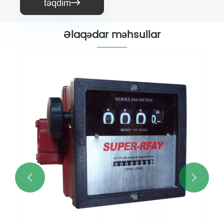
təqdim

Əlaqədar məhsullar

