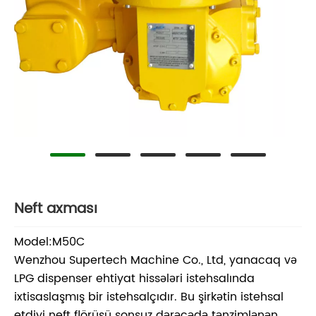
Neft axması
Model:M50C
Wenzhou Supertech Machine Co., Ltd, yanacaq və
LPG dispenser ehtiyat hissələri istehsalında
ixtisaslaşmış bir istehsalçıdır. Bu şirkətin istehsal
etdiyi neft flörüşü sonsuz dərəcədə tənzimlənən