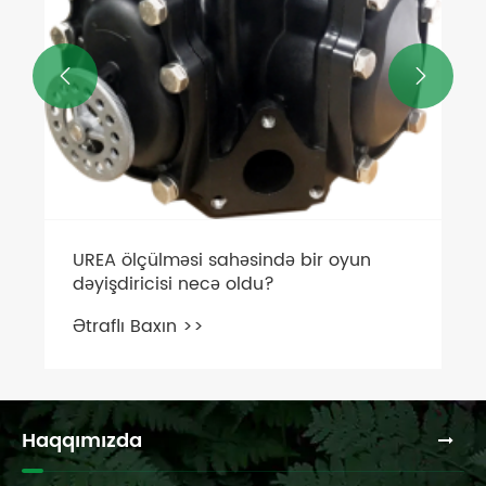


UREA ölçülməsi sahəsində bir oyun
dəyişdiricisi necə oldu?
Ətraflı Baxın >>
Haqqımızda