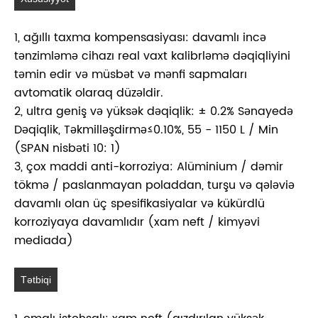
1, ağıllı taxma kompensasiyası: davamlı incə
tənzimləmə cihazı real vaxt kalibrləmə dəqiqliyini
təmin edir və müsbət və mənfi sapmaları
avtomatik olaraq düzəldir.
2, ultra geniş və yüksək dəqiqlik: ± 0.2% Sənayedə
Dəqiqlik, Təkmilləşdirmə≤0.10%, 55 - 1150 L / Min
(SPAN nisbəti 10: 1)
3, çox maddi anti-korroziya: Alüminium / dəmir
tökmə / paslanmayan poladdan, turşu və qələviə
davamlı olan üç spesifikasiyalar və kükürdlü
korroziyaya davamlıdır (xam neft / kimyəvi
mediada)
Tətbiqi