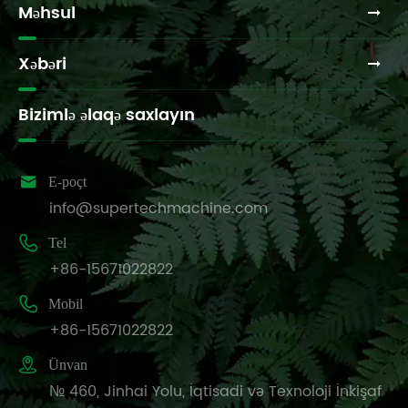
Məhsul
Xəbəri
Bizimlə əlaqə saxlayın

E-poçt
info@supertechmachine.com

Tel
+86-15671022822

Mobil
+86-15671022822

Ünvan
№ 460, Jinhai Yolu, İqtisadi və Texnoloji İnkişaf