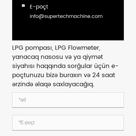
E-poçt

info@supertechmachine.com
LPG pompası, LPG Flowmeter,
yanacaq nasosu və ya qiymət
siyahısı haqqında sorğular üçün e-
poçtunuzu bizə buraxın və 24 saat
ərzində əlaqə saxlayacağıq.