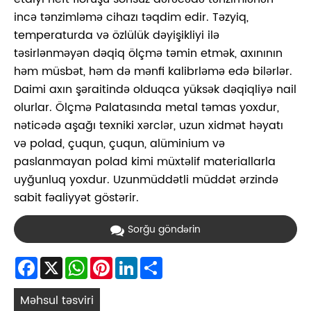
incə tənzimləmə cihazı təqdim edir. Təzyiq,
temperaturda və özlülük dəyişikliyi ilə
təsirlənməyən dəqiq ölçmə təmin etmək, axınının
həm müsbət, həm də mənfi kalibrləmə edə bilərlər.
Daimi axın şəraitində olduqca yüksək dəqiqliyə nail
olurlar. Ölçmə Palatasında metal təmas yoxdur,
nəticədə aşağı texniki xərclər, uzun xidmət həyatı
və polad, çuqun, çuqun, alüminium və
paslanmayan polad kimi müxtəlif materiallarla
uyğunluq yoxdur. Uzunmüddətli müddət ərzində
sabit fəaliyyət göstərir.
Sorğu göndərin
Facebook
X
WhatsApp
Pinterest
LinkedIn
Share
Məhsul təsviri